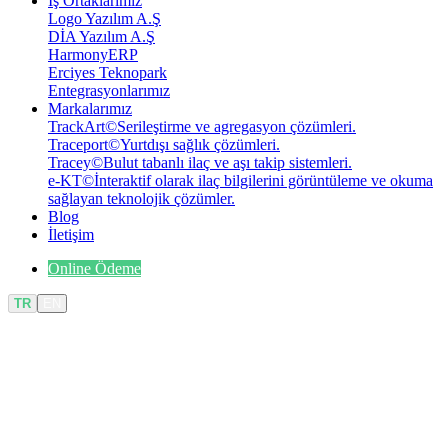
İş Ortaklarımız
Logo Yazılım A.Ş
DİA Yazılım A.Ş
HarmonyERP
Erciyes Teknopark
Entegrasyonlarımız
Markalarımız
TrackArt
©
Serileştirme ve agregasyon çözümleri.
Traceport
©
Yurtdışı sağlık çözümleri.
Tracey
©
Bulut tabanlı ilaç ve aşı takip sistemleri.
e-KT
©
İnteraktif olarak ilaç bilgilerini görüntüleme ve okuma
sağlayan teknolojik çözümler.
Blog
İletişim
Online Ödeme
TR
EN