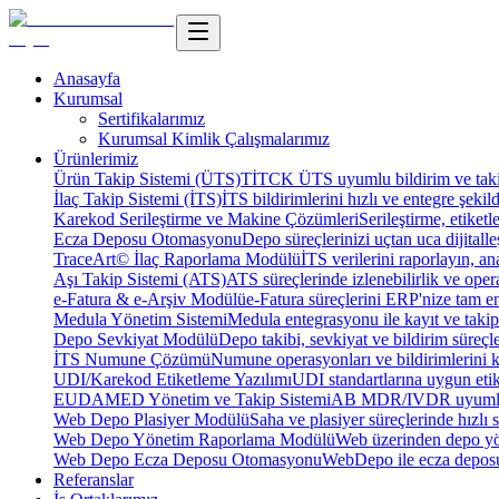
Anasayfa
Kurumsal
Sertifikalarımız
Kurumsal Kimlik Çalışmalarımız
Ürünlerimiz
Ürün Takip Sistemi (ÜTS)
TİTCK ÜTS uyumlu bildirim ve takip
İlaç Takip Sistemi (İTS)
İTS bildirimlerini hızlı ve entegre şekil
Karekod Serileştirme ve Makine Çözümleri
Serileştirme, etike
Ecza Deposu Otomasyonu
Depo süreçlerinizi uçtan uca dijitalleş
TraceArt© İlaç Raporlama Modülü
İTS verilerini raporlayın, ana
Aşı Takip Sistemi (ATS)
ATS süreçlerinde izlenebilirlik ve oper
e-Fatura & e-Arşiv Modülü
e-Fatura süreçlerini ERP'nize tam e
Medula Yönetim Sistemi
Medula entegrasyonu ile kayıt ve takip 
Depo Sevkiyat Modülü
Depo takibi, sevkiyat ve bildirim süreçle
İTS Numune Çözümü
Numune operasyonları ve bildirimlerini ko
UDI/Karekod Etiketleme Yazılımı
UDI standartlarına uygun etik
EUDAMED Yönetim ve Takip Sistemi
AB MDR/IVDR uyumlu 
Web Depo Plasiyer Modülü
Saha ve plasiyer süreçlerinde hızlı 
Web Depo Yönetim Raporlama Modülü
Web üzerinden depo yön
Web Depo Ecza Deposu Otomasyonu
WebDepo ile ecza deposu
Referanslar