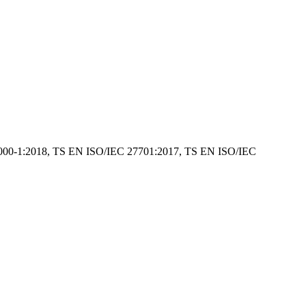
sına itiraz etme
IEC 20000-1:2018, TS EN ISO/IEC 27701:2017, TS EN ISO/IEC