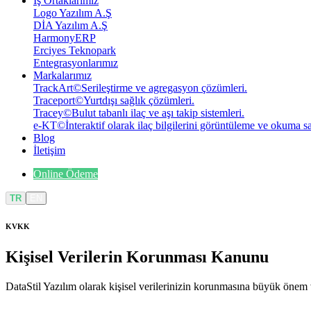
İş Ortaklarımız
Logo Yazılım A.Ş
DİA Yazılım A.Ş
HarmonyERP
Erciyes Teknopark
Entegrasyonlarımız
Markalarımız
TrackArt
©
Serileştirme ve agregasyon çözümleri.
Traceport
©
Yurtdışı sağlık çözümleri.
Tracey
©
Bulut tabanlı ilaç ve aşı takip sistemleri.
e-KT
©
İnteraktif olarak ilaç bilgilerini görüntüleme ve okuma 
Blog
İletişim
Online Ödeme
TR
EN
KVKK
Kişisel Verilerin Korunması
Kanunu
DataStil Yazılım olarak kişisel verilerinizin korunmasına büyük önem