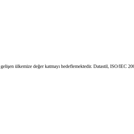
e bunların düzeltilmesini isteme
aliz edilmesi suretiyle kişinin kendisi aleyhine bir sonucun ortaya çıkma
 zarara uğramanız hâlinde zararın giderilmesini talep etme
0850 255 13 06
imle iletişime geçin.
erek gelişen ülkemize değer katmayı hedeflemektedir. Datastil, ISO/