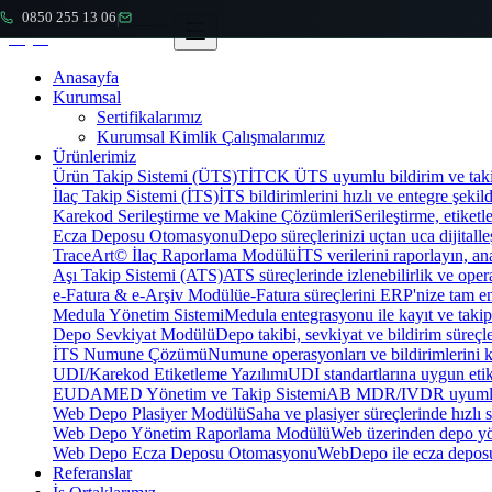
0850 255 13 06
|
Anasayfa
Kurumsal
Sertifikalarımız
Kurumsal Kimlik Çalışmalarımız
Ürünlerimiz
Ürün Takip Sistemi (ÜTS)
TİTCK ÜTS uyumlu bildirim ve takip
İlaç Takip Sistemi (İTS)
İTS bildirimlerini hızlı ve entegre şekil
Karekod Serileştirme ve Makine Çözümleri
Serileştirme, etike
Ecza Deposu Otomasyonu
Depo süreçlerinizi uçtan uca dijitalleş
TraceArt© İlaç Raporlama Modülü
İTS verilerini raporlayın, ana
Aşı Takip Sistemi (ATS)
ATS süreçlerinde izlenebilirlik ve oper
e-Fatura & e-Arşiv Modülü
e-Fatura süreçlerini ERP'nize tam e
Medula Yönetim Sistemi
Medula entegrasyonu ile kayıt ve takip 
Depo Sevkiyat Modülü
Depo takibi, sevkiyat ve bildirim süreçle
İTS Numune Çözümü
Numune operasyonları ve bildirimlerini ko
UDI/Karekod Etiketleme Yazılımı
UDI standartlarına uygun etik
EUDAMED Yönetim ve Takip Sistemi
AB MDR/IVDR uyumlu 
Web Depo Plasiyer Modülü
Saha ve plasiyer süreçlerinde hızlı 
Web Depo Yönetim Raporlama Modülü
Web üzerinden depo yön
Web Depo Ecza Deposu Otomasyonu
WebDepo ile ecza deposu
Referanslar