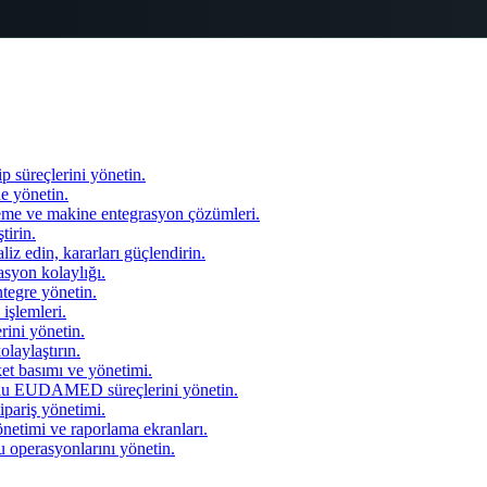
 süreçlerini yönetin.
de yönetin.
tleme ve makine entegrasyon çözümleri.
tirin.
liz edin, kararları güçlendirin.
asyon kolaylığı.
ntegre yönetin.
işlemleri.
rini yönetin.
laylaştırın.
et basımı ve yönetimi.
EUDAMED süreçlerini yönetin.
sipariş yönetimi.
etimi ve raporlama ekranları.
 operasyonlarını yönetin.