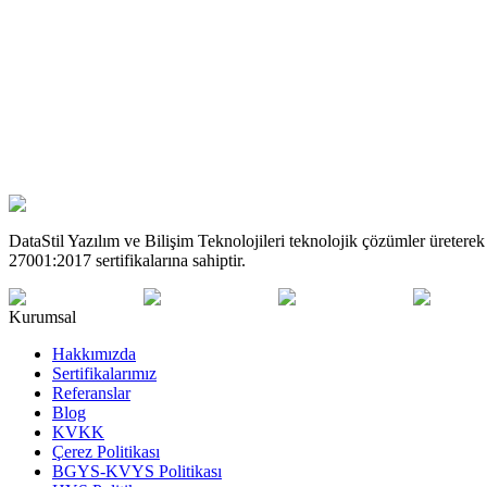
Kişisel verilerinizin eksik veya yanlış işlenmiş olması hâlind
Kişisel verilerinizin silinmesini veya yok edilmesini isteme
İşlenen verilerin münhasıran otomatik sistemler vasıtasıyla an
Kişisel verilerinizin kanuna aykırı olarak işlenmesi sebebiyle
Bu sayfa, KVKK kapsamında bilgilendirme amaçlıdır. Detaylı bilgi için lütfen biz
DataStil Yazılım ve Bilişim Teknolojileri teknolojik çözümler üret
27001:2017 sertifikalarına sahiptir.
Kurumsal
Hakkımızda
Sertifikalarımız
Referanslar
Blog
KVKK
Çerez Politikası
BGYS-KVYS Politikası