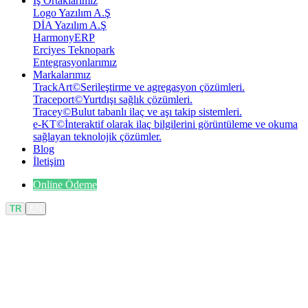
İş Ortaklarımız
Logo Yazılım A.Ş
DİA Yazılım A.Ş
HarmonyERP
Erciyes Teknopark
Entegrasyonlarımız
Markalarımız
TrackArt
©
Serileştirme ve agregasyon çözümleri.
Traceport
©
Yurtdışı sağlık çözümleri.
Tracey
©
Bulut tabanlı ilaç ve aşı takip sistemleri.
e-KT
©
İnteraktif olarak ilaç bilgilerini görüntüleme ve okuma
sağlayan teknolojik çözümler.
Blog
İletişim
Online Ödeme
TR
EN