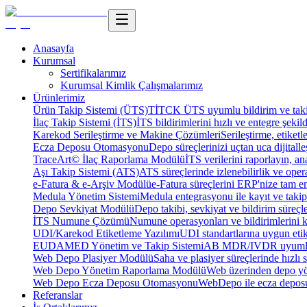
Anasayfa
Kurumsal
Sertifikalarımız
Kurumsal Kimlik Çalışmalarımız
Ürünlerimiz
Ürün Takip Sistemi (ÜTS)
TİTCK ÜTS uyumlu bildirim ve takip
İlaç Takip Sistemi (İTS)
İTS bildirimlerini hızlı ve entegre şekil
Karekod Serileştirme ve Makine Çözümleri
Serileştirme, etike
Ecza Deposu Otomasyonu
Depo süreçlerinizi uçtan uca dijitalleş
TraceArt© İlaç Raporlama Modülü
İTS verilerini raporlayın, ana
Aşı Takip Sistemi (ATS)
ATS süreçlerinde izlenebilirlik ve oper
e-Fatura & e-Arşiv Modülü
e-Fatura süreçlerini ERP'nize tam e
Medula Yönetim Sistemi
Medula entegrasyonu ile kayıt ve takip 
Depo Sevkiyat Modülü
Depo takibi, sevkiyat ve bildirim süreçle
İTS Numune Çözümü
Numune operasyonları ve bildirimlerini ko
UDI/Karekod Etiketleme Yazılımı
UDI standartlarına uygun etik
EUDAMED Yönetim ve Takip Sistemi
AB MDR/IVDR uyumlu 
Web Depo Plasiyer Modülü
Saha ve plasiyer süreçlerinde hızlı 
Web Depo Yönetim Raporlama Modülü
Web üzerinden depo yön
Web Depo Ecza Deposu Otomasyonu
WebDepo ile ecza deposu
Referanslar